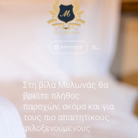
EL
ΚΡΑΤΗΣΕΙΣ
Βίλα Μυλωνάς
Στη βίλα Μυλωνάς θα
βρείτε πλήθος
παροχών, ακόμα και για
τους πιο απαιτητικούς
φιλοξενούμενους